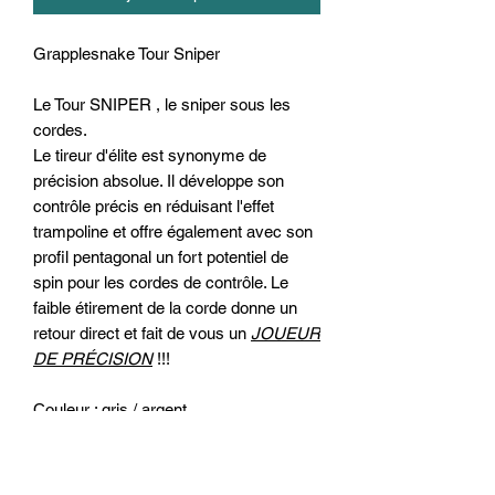
Grapplesnake Tour Sniper
Le
Tour SNIPER
, le sniper sous les
cordes.
Le tireur d'élite est synonyme de
précision absolue. Il développe son
contrôle précis en réduisant l'effet
trampoline et offre également avec son
profil pentagonal un fort potentiel de
spin pour les cordes de contrôle. Le
faible étirement de la corde donne un
retour direct et fait de vous un
JOUEUR
DE PRÉCISION
!!!
Couleur
: gris / argent
Diamètre
: 1,25 mm
Forme
: 5 tranchants
Matière
: co-polyester